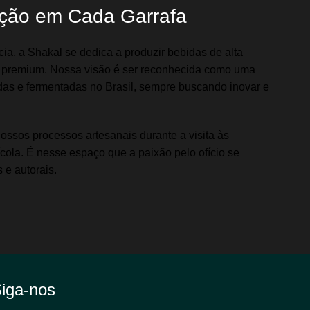
ação em Cada Garrafa
a, a Shakal se dedica a produzir bebidas de alta
s premium. Nossa visão é ser reconhecida como uma
das e fermentadas no Brasil, sempre buscando inovar e
ssos processos artesanais durante a visita às
nícola. É nesse espaço que a paixão pelo ofício se
 e autorais.
iga-nos