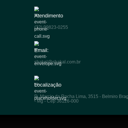
Atendimento
(32) 99823-0255
Email:
shakal@shakal.com.br
Localização
R. Marcio da Rocha Lima, 3515 - Belmiro Bra
- Mg - Cep 36126-000