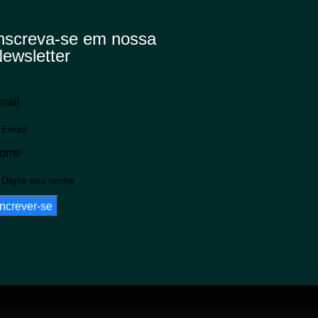
nscreva-se em nossa
ewsletter
mail
ome
Increver-se