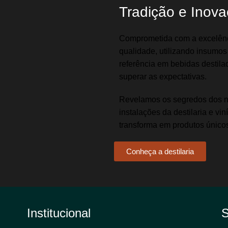
Tradição e Inov
Comprometida com a excelênci
qualidade, utilizando insumo
referência em bebidas destila
superar as expectativas.
Revelamos os segredos dos no
instalações da destilaria e vi
transforma em produtos únicos
Conheça a destilaria
Institucional
S