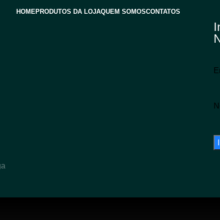
HOME
PRODUTOS DA LOJA
QUEM SOMOS
CONTATOS
I
N
E
N
ga